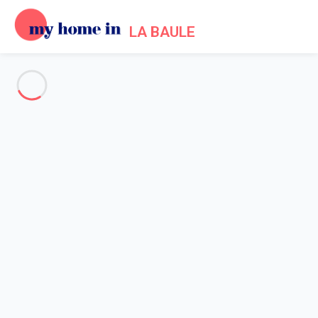
LA BAULE
Voir toutes les photos
Aperçu
Description
Carte
Tarifs et disponibilités
Avis (7)
Accueil
Location maison La Baule Escoublac
Maison 3 chambres La Baule-escoublac
Maison 3 chambres La Baule-
escoublac