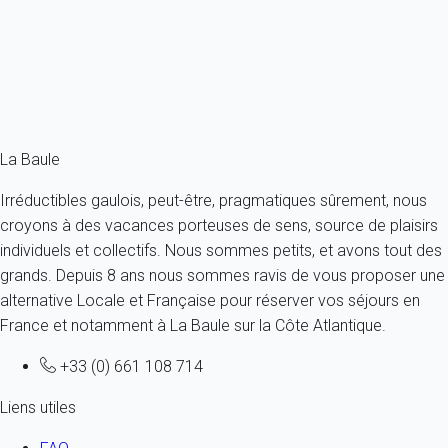
France - La Baule-Escoublac
17 personnes - 7 chambres - 6 salles de bain
À partir de
805€
/nuit
Ref : 21263
Fermer
La Baule
Irréductibles gaulois, peut-être, pragmatiques sûrement, nous
croyons à des vacances porteuses de sens, source de plaisirs
individuels et collectifs. Nous sommes petits, et avons tout des
grands. Depuis 8 ans nous sommes ravis de vous proposer une
alternative Locale et Française pour réserver vos séjours en
France et notamment à La Baule sur la Côte Atlantique.
+33 (0) 661 108 714
Liens utiles