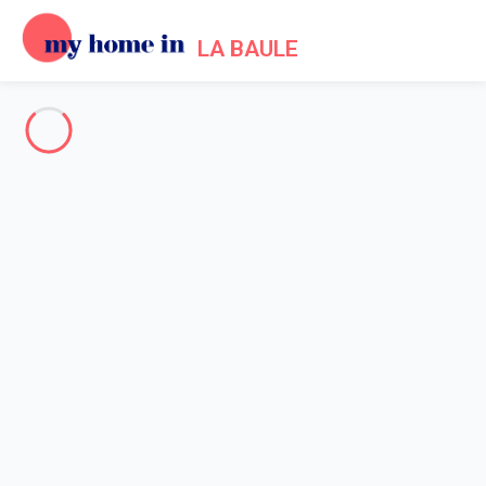
LA BAULE
La Baule & Environs
-
Votre recherche
RECHERCHER
Vos filtres
Appliquer
Arrivée