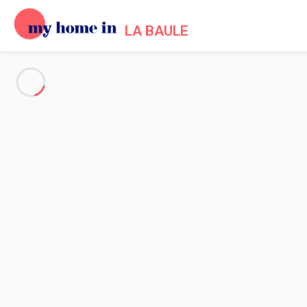
LA BAULE
Voir toutes les photos
Aperçu
Description
Carte
Tarifs et disponibilités
Avis (11)
Accueil
Location maison La Baule Escoublac
Maison 6 chambres La Baule-escoublac
Maison 6 chambres La Baule-e