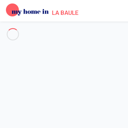
LA BAULE
Voir toutes les photos
Aperçu
Description
Carte
Tarifs et disponibilités
Avis (5)
Accueil
Location appartement La Baule Escoublac
Appartement La Baule-escoublac
Appartement La Baule-escoubl