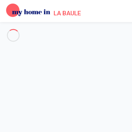
LA BAULE
Voir toutes les photos
Aperçu
Description
Carte
Tarifs et disponibilités
Avis (6)
Accueil
Location appartement La Baule Escoublac
Appartement 1 chambre La Baule-escoublac
Appartement 1 chambre La Bau