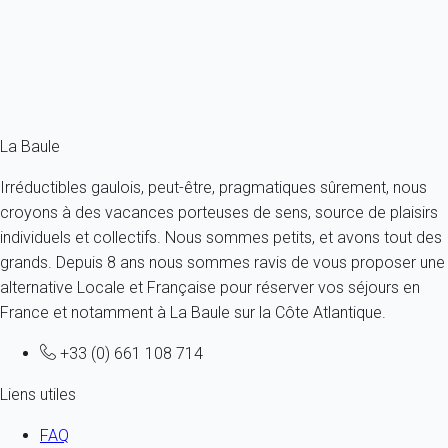
2 personnes - 1 chambre - 1 salle de bain
À partir de
72€
/nuit
Ref : 7446
Fermer
La Baule
Irréductibles gaulois, peut-être, pragmatiques sûrement, nous
croyons à des vacances porteuses de sens, source de plaisirs
individuels et collectifs. Nous sommes petits, et avons tout des
grands. Depuis 8 ans nous sommes ravis de vous proposer une
alternative Locale et Française pour réserver vos séjours en
France et notamment à La Baule sur la Côte Atlantique.
+33 (0) 661 108 714
Liens utiles
FAQ