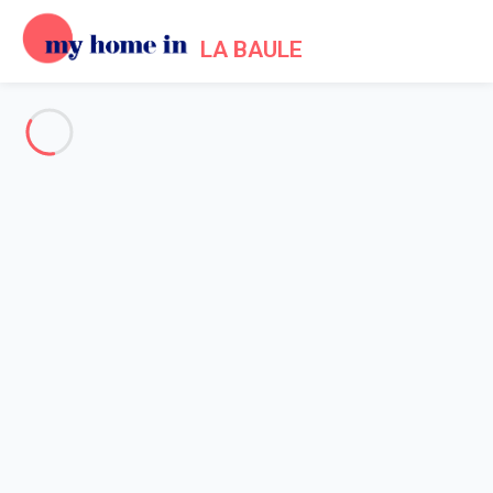
LA BAULE
Voir toutes les photos
Aperçu
Description
Carte
Tarifs et disponibilités
Avis (10)
Accueil
Location appartement La Baule Escoublac
Appartement 2 chambres La Baule-escoublac
Appartement 2 chambres La
Baule-escoublac