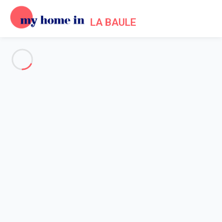
LA BAULE
Voir toutes les photos
Aperçu
Description
Carte
Tarifs et disponibilités
Avis (6)
Accueil
Maison 2 chambres Guérande
Maison 2 chambres Guérande
Hébergement proposé par
Sarah
- Membre du réseau de