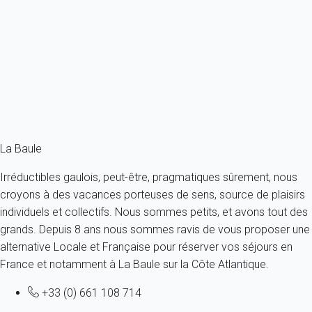
Idéale pour des Retrouvailles Familiales
France - Guérande
18 personnes - 7 chambres - 4 salles de bain
À partir de
349€
/nuit
Ref : 33323
Fermer
La Baule
Irréductibles gaulois, peut-être, pragmatiques sûrement, nous
croyons à des vacances porteuses de sens, source de plaisirs
individuels et collectifs. Nous sommes petits, et avons tout des
grands. Depuis 8 ans nous sommes ravis de vous proposer une
alternative Locale et Française pour réserver vos séjours en
France et notamment à La Baule sur la Côte Atlantique.
+33 (0) 661 108 714