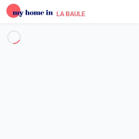
LA BAULE
Voir toutes les photos
Aperçu
Description
Carte
Tarifs et disponibilités
Accueil
Appartement 1 chambre Pornichet
Appartement 1 chambre
Pornichet