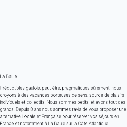
Appartement 2 chambres Pornichet
France - Pornichet
4 personnes - 2 chambres - 1 salle de bain
À partir de
109€
/nuit
Ref : 63880
Fermer
La Baule
Irréductibles gaulois, peut-être, pragmatiques sûrement, nous
croyons à des vacances porteuses de sens, source de plaisirs
individuels et collectifs. Nous sommes petits, et avons tout des
grands. Depuis 8 ans nous sommes ravis de vous proposer une
alternative Locale et Française pour réserver vos séjours en
France et notamment à La Baule sur la Côte Atlantique.